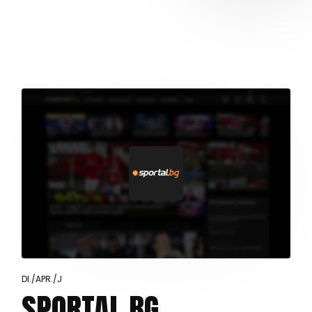
DI./APR./J
SPORTAL.BG