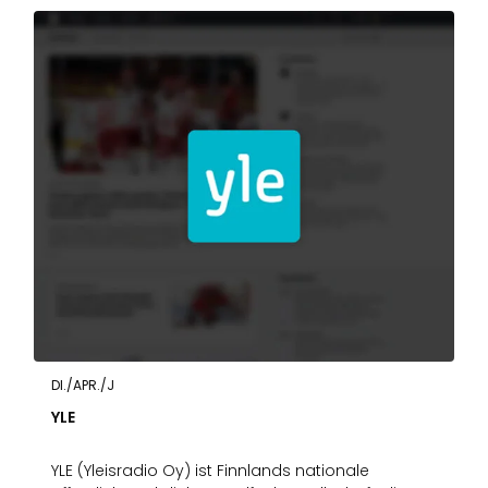
DI./APR./J
YLE
YLE (Yleisradio Oy) ist Finnlands nationale