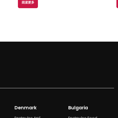
阅读更多
Denmark
Bulgaria
Enetpulse ApS
Enetpulse Eood