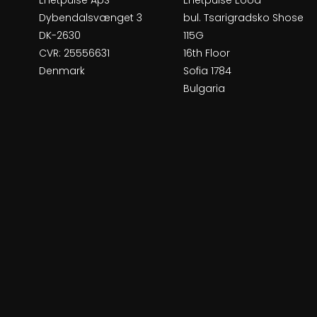
Dybendalsvænget 3
bul. Tsarigradsko Shose
DK-2630
115G
CVR: 25556631
16th Floor
Denmark
Sofia 1784
Bulgaria